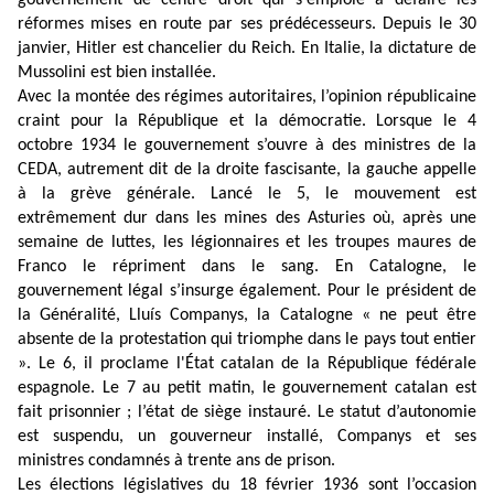
gouvernement de centre droit qui s'emploie à défaire les
réformes mises en route par ses prédécesseurs. Depuis le 30
janvier, Hitler est chancelier du Reich. En Italie, la dictature de
Mussolini est bien installée.
Avec la montée des régimes autoritaires, l’opinion républicaine
craint pour la République et la démocratie. Lorsque le 4
octobre 1934 le gouvernement s’ouvre à des ministres de la
CEDA, autrement dit de la droite fascisante, la gauche appelle
à la grève générale. Lancé le 5, le mouvement est
extrêmement dur dans les mines des Asturies où, après une
semaine de luttes, les légionnaires et les troupes maures de
Franco le répriment dans le sang. En Catalogne, le
gouvernement légal s’insurge également. Pour le président de
la Généralité, Lluís Companys, la Catalogne « ne peut être
absente de la protestation qui triomphe dans le pays tout entier
». Le 6, il proclame l'État catalan de la République fédérale
espagnole. Le 7 au petit matin, le gouvernement catalan est
fait prisonnier ; l’état de siège instauré. Le statut d’autonomie
est suspendu, un gouverneur installé, Companys et ses
ministres condamnés à trente ans de prison.
Les élections législatives du 18 février 1936 sont l’occasion