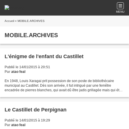
MENU
Accueil
» MOBILE.ARCHIVES
MOBILE.ARCHIVES
L'énigme de l'enfant du Castillet
Publié le 14/01/2015 à 20:51
Par
atao feal
En 1948, Louis Xaragai prit possession de son poste de bibliothécaire
municipal au Castillet. Dès son arrivée, il fut intrigué par une femêtre
encadrée de pierres blanches, qui avait dû être jadis grillagée mais qui était
maintenant bouchée. Il alerta...
Le Castillet de Perpignan
Publié le 14/01/2015 à 19:29
Par
atao feal