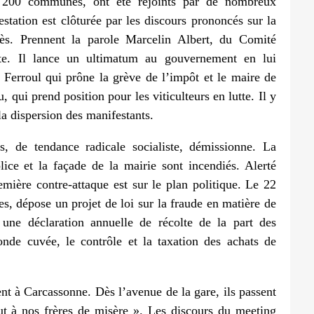
e 200 communes, ont été rejoints par de nombreux
tation est clôturée par les discours prononcés sur la
urès. Prennent la parole Marcelin Albert, du Comité
oste. Il lance un ultimatum au gouvernement en lui
 Ferroul qui prône la grève de l’impôt et le maire de
ui prend position pour les viticulteurs en lutte. Il y
 la dispersion des manifestants.
, de tendance radicale socialiste, démissionne. La
ice et la façade de la mairie sont incendiés. Alerté
mière contre-attaque est sur le plan politique. Le 22
s, dépose un projet de loi sur la fraude en matière de
une déclaration annuelle de récolte de la part des
conde cuvée, le contrôle et la taxation des achats de
t à Carcassonne. Dès l’avenue de la gare, ils passent
ut à nos frères de misère ». Les discours du meeting