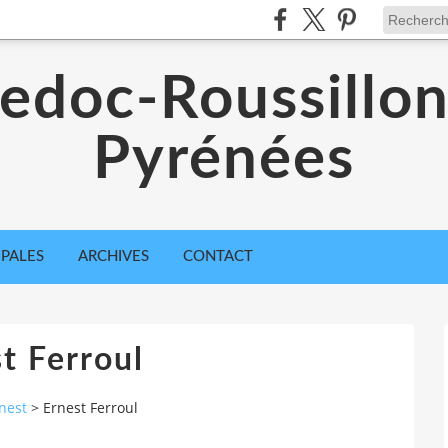
edoc-Roussillon
Pyrénées
IPALES
ARCHIVES
CONTACT
t Ferroul
nest
>
Ernest Ferroul