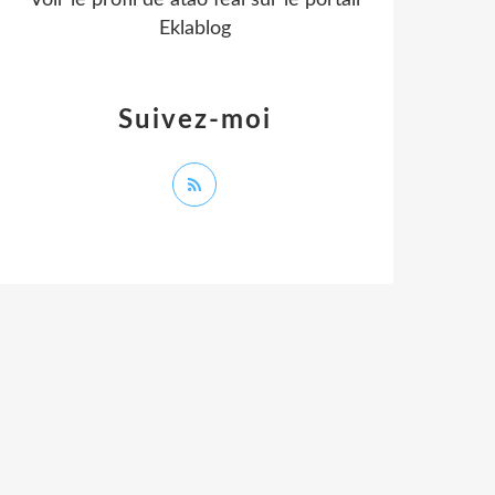
Voir le profil de
atao feal
sur le portail
Eklablog
Suivez-moi