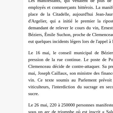
Les manifestants, qui venaient de plus d
employés et commerçants bittérois. La manifes
place de la Citadelle, aujourd'hui Jean-Ja
d'Argelier, qui a initié le premier la rip
demandant de relever le cours du vin, Ernest
Béziers, Émile Suchon, proche de Clemenceau, q
eut quelques incidents légers lors de l'appel à
Le 16 mai, le conseil municipal de Béziers
pression de la rue continue. Le poste de Pol
Clemenceau décide de contre-attaquer. Sa pre
mai, Joseph Caillaux, son ministre des finance
vin. Ce texte soumis au Parlement prévoit 
viticulteurs, l'interdiction du sucrage en se
sucre.
Le 26 mai, 220 à 250000 personnes manifesten
sous un arc de triomphe où est inscrit « Sal