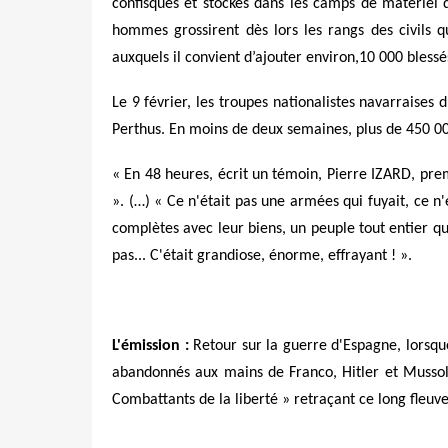
confisqués et stockés dans les camps de matériel
hommes grossirent dès lors les rangs des civils 
auxquels il convient d’ajouter environ,10 000 blessé
Le 9 février, les troupes nationalistes navarraise
Perthus. En moins de deux semaines, plus de 450 00
« En 48 heures, écrit un témoin, Pierre IZARD, pre
». (…) « Ce n'était pas une armées qui fuyait, ce n'
complètes avec leur biens, un peuple tout entier qui
pas... C'était grandiose, énorme, effrayant ! ».
L'émission :
Retour sur la guerre d'Espagne, lorsqu
abandonnés aux mains de Franco, Hitler et Mussolin
Combattants de la liberté » retraçant ce long fleuv