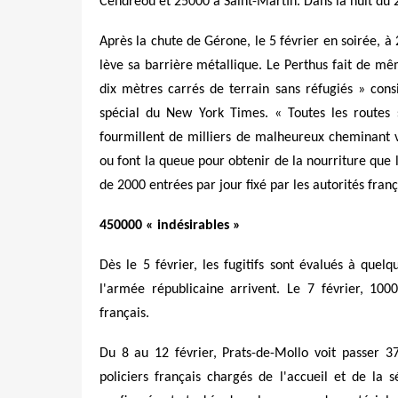
Cendréou et 25000 à Saint-Martin. Dans la nuit du 24
Après la chute de Gérone, le 5 février en soirée, à
lève sa barrière métallique. Le Perthus fait de mê
dix mètres carrés de terrain sans réfugiés » cons
spécial du New York Times. « Toutes les routes 
fourmillent de milliers de malheureux cheminant v
ou font la queue pour obtenir de la nourriture que 
de 2000 entrées par jour fixé par les autorités fra
450000 « indésirables »
Dès le 5 février, les fugitifs sont évalués à que
l'armée républicaine arrivent. Le 7 février, 1000
français.
Du 8 au 12 février, Prats-de-Mollo voit passer 
policiers français chargés de l'accueil et de la 