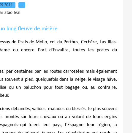
09.2014
…
ar atao feal
essus de Prats-de-Mollo, col du Perthus, Cerbère, Las Illas-
adame ou encore Port d'Envalira, toutes les portes du
ines, par centaines par les routes carrossées mais également
s souvent à pied, quelquefois dans la neige, le visage hâve,
valise ou un baluchon pour tout bagage ou, au contraire,
beur.
iliciens débandés, valides, malades ou blessés, le plus souvent
is montés sur leurs chevaux ou au volant de leurs engins
espagnols qui fuient leur pays, l’Espagne, leur région, la
 troupes du général Franco. Les républicains ont perdu la