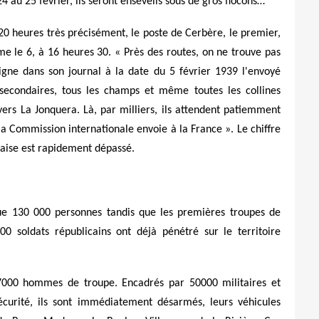
 au 25 février, ils seront ensevelis sous de gros flocons…
 20 heures très précisément, le poste de Cerbère, le premier,
me le 6, à 16 heures 30. « Près des routes, on ne trouve pas
igne dans son journal à la date du 5 février 1939 l'envoyé
secondaires, tous les champs et même toutes les collines
ers La Jonquera. Là, par milliers, ils attendent patiemment
la Commission internationale envoie à la France ». Le chiffre
nçaise est rapidement dépassé.
lque 130 000 personnes tandis que les premières troupes de
00 soldats républicains ont déjà pénétré sur le territoire
37000 hommes de troupe. Encadrés par 50000 militaires et
sécurité, ils sont immédiatement désarmés, leurs véhicules