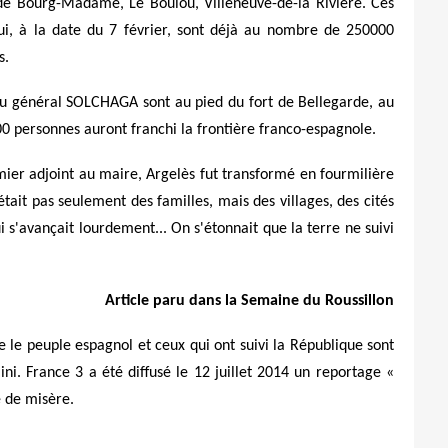
 de Bourg-Madame, Le Boulou, Villeneuve-de-la Rivière. Ces
qui, à la date du 7 février, sont déjà au nombre de 250000
s.
s du général SOLCHAGA sont au pied du fort de Bellegarde, au
0 personnes auront franchi la frontière franco-espagnole.
mier adjoint au maire, Argelès fut transformé en fourmilière
était pas seulement des familles, mais des villages, des cités
 s'avançait lourdement... On s'étonnait que la terre ne suivi
Article paru dans la Semaine du Roussillon
e le peuple espagnol et ceux qui ont suivi la République sont
i. France 3 a été diffusé le 12 juillet 2014 un reportage «
e de misère.