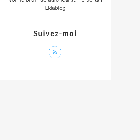
Voir le profil de
atao feal
sur le portail
Eklablog
Suivez-moi