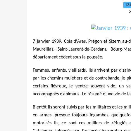
13.
P
7 janvier 1939. Cols d'Ares, Prégon et Sizern au-d
Maureillas, Saint-Laurent-de-Cerdans, Bourg-M
département cèdent sous la poussée.
Femmes, enfants, vieillards, ils arrivent par diza
par les chemins muletiers et de contrebande, le plu
certains fiévreux, le ventre souvent vide, un 
accompagnés d’animaux. Le résumé d’une vie de la
Bientôt ils seront suivis par les militaires et les m
en armes, presque toujours ingambes, quelquefo
motorisés Ils, ce sont ces milliers de réfugiés 
Catalogne, talonnés par l’avancée inexorable des