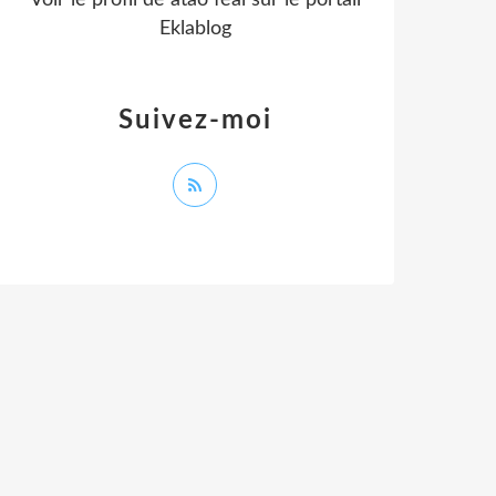
Voir le profil de
atao feal
sur le portail
Eklablog
Suivez-moi