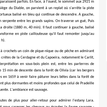
araissent parfois. En face, à l'ouest, le sommet aux 2921 m
siège du Diable, on parvient à un replat où s'arrête la piste
tortueux balisé en bleu qui continue de descendre. A gauche,
 serpente entre les grands sapins. On traverse un gué, Puis
la droite (1880 m, 40 min). Il faut continuer à gauche, balisé
ransforme en piste caillouteuse qu'il faut remonter jusqu'au
 h).
s à crochets un coin de pique-nique ou de pêche en admirant
es crêtes de la Cerdagne et du Capoeira, notamment le Carlit,
terprétation en sous-bois plein est, entre les parterres de
 15 min de descente dans la forêt de Olivia (car les bergers
es en 1659 à venir faire pâturer leurs bêtes dans la forêt de
ent plus dormantes et moins profondes que celui de Pradeille
quente. L'ambiance est sauvage.
tes de plus pour aller-retour pour admirer l'estany Lara.
nt pour caresser les chevaux ou écouter la faune sauvage :