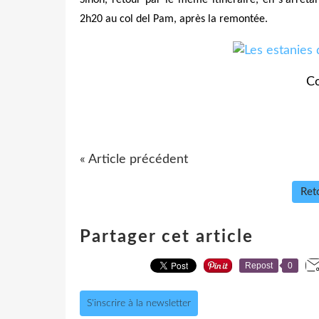
2h20 au col del Pam, après la remontée.
Co
« Article précédent
Reto
Partager cet article
Repost
0
S'inscrire à la newsletter