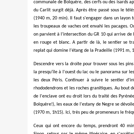
communale de Bolquère, des cerfs ou des isards app
du Carlit surgit déjà. Après être passé sous le télé
(1940 m, 20 min). Il faut s'engager dans un layon 
les troupeaux de vaches ont envahi les pacages. On
on parvient à l'intersection du GR 10 qui arrive de 
en rouge et blanc. A partir de là, le sentier se t
replat qui domine l'étang de la Pradeille (1991 m, 1
Descendre vers la droite pour trouver sous les pin
la presqu’île à l'ouest du lac ou le panorama sur l
les deux Péris. Continuer à suivre le sentier d'in
rhododendrons et les roches granitiques. Au bout de
de l'enclave ont eu droit lors du traité des Pyréné
Bolquère!), les eaux de l'estany de Negre se dévoil
(1970 m, 1h15). Ici, très peu de promeneurs le fré
Ceux qui ont encore du temps, prendront 40 minu
Sinon, retour par le même itinéraire, en s'arrêta