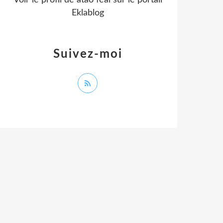
Voir le profil de
atao feal
sur le portail
Eklablog
Suivez-moi