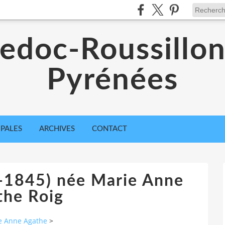
edoc-Roussillon
Pyrénées
IPALES
ARCHIVES
CONTACT
-1845) née Marie Anne
the Roig
e Anne Agathe
>