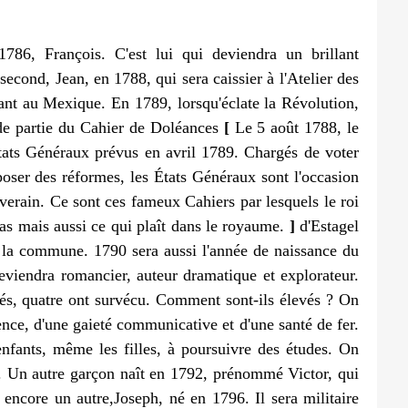
786, François. C'est lui qui deviendra un brillant
second, Jean, en 1788, qui sera caissier à l'Atelier des
rant au Mexique. En 1789, lorsqu'éclate la Révolution,
de partie du Cahier de Doléances
[
Le 5 août 1788, le
ats Généraux prévus en avril 1789. Chargés de voter
poser des réformes, les États Généraux sont l'occasion
erain. Ce sont ces fameux Cahiers par lesquels le roi
as mais aussi ce qui plaît dans le royaume.
]
d'Estagel
e la commune. 1790 sera aussi l'année de naissance du
eviendra romancier, auteur dramatique et explorateur.
nés, quatre ont survécu. Comment sont-ils élevés ? On
ence, d'une gaieté communicative et d'une santé de fer.
enfants, même les filles, à poursuivre des études. On
e. Un autre garçon naît en 1792, prénommé Victor, qui
 encore un autre,Joseph, né en 1796. Il sera militaire