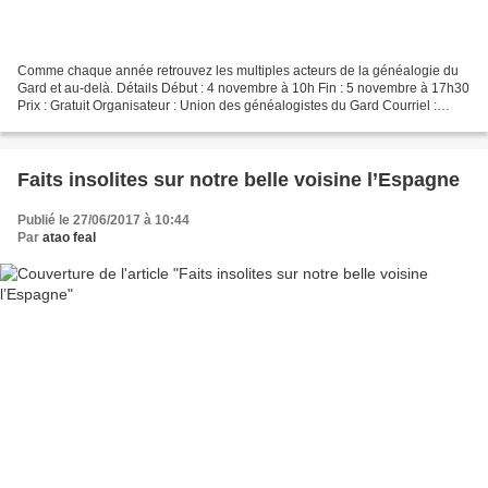
Comme chaque année retrouvez les multiples acteurs de la généalogie du
Gard et au-delà. Détails Début : 4 novembre à 10h Fin : 5 novembre à 17h30
Prix : Gratuit Organisateur : Union des généalogistes du Gard Courriel :
suzegranger@free.fr Site Web : http://suzegranger.free.fr/...
Faits insolites sur notre belle voisine l’Espagne
Publié le 27/06/2017 à 10:44
Par
atao feal