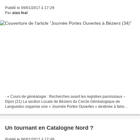
Publié le 09/01/2017 à 17:29
Par
atao feal
· « Cours de généalogie : Recherches avant les registres paroissiaux –
Dijon (21) La section Locale de Béziers du Cercle Généalogique de
Languedoc organise une « Journée Portes Ouvertes » destinée à faire
connaître ses activités. Samedi 28 janvier de...
Un tournant en Catalogne Nord ?
Publié le 06/01/2017 à 17:49