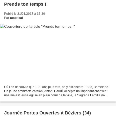
Prends ton temps !
Publié le 21/01/2017 à 15:30
Par
atao feal
Où l’on découvre que, 100 ans plus tard, on y est encore. 1883, Barcelone.
Un jeune architecte catalan, Antoni Gaudí, accepte un important chantier :
une majestueuse église en plein cœur de la ville, la Sagrada Familia (la
Sainte Famille). Il n’a alors...
Journée Portes Ouvertes à Béziers (34)